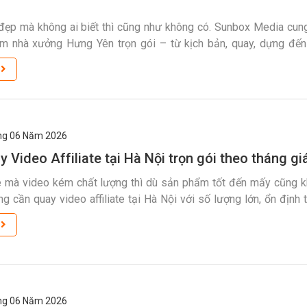
ẹp mà không ai biết thì cũng như không có. Sunbox Media cun
m nhà xưởng Hưng Yên trọn gói – từ kịch bản, quay, dựng đến
nghiệp có ngay bộ hình ảnh chuyên nghiệp để chào khách hàng v
m
[…]
g 06
Năm 2026
 Video Affiliate tại Hà Nội trọn gói theo tháng gi
te mà video kém chất lượng thì dù sản phẩm tốt đến mấy cũng k
g cần quay video affiliate tại Hà Nội với số lượng lớn, ổn định 
ợp lý – bài viết này sẽ giúp bạn tìm đúng đơn vị. Video Affiliate Là
m
g 06
Năm 2026