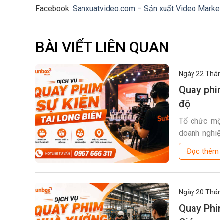
Facebook:
Sanxuatvideo.com – Sản xuất Video Marke
BÀI VIẾT LIÊN QUAN
Ngày 22
Thán
Quay phi
độ
Tổ chức một
doanh nghiệ
những khoản
Đọc thê
chất […]
Ngày 20
Thán
Quay Phi