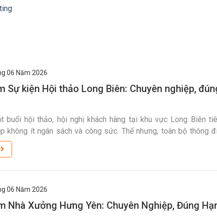
ting
g 06
Năm 2026
m Sự kiện Hội thảo Long Biên: Chuyên nghiệp, đún
 buổi hội thảo, hội nghị khách hàng tại khu vực Long Biên ti
p không ít ngân sách và công sức. Thế nhưng, toàn bộ thông điệ
h khắc đắt giá của sự kiện sẽ trôi đi mất nếu thiếu một thước ph
m
g 06
Năm 2026
m Nhà Xưởng Hưng Yên: Chuyên Nghiệp, Đúng Hạ