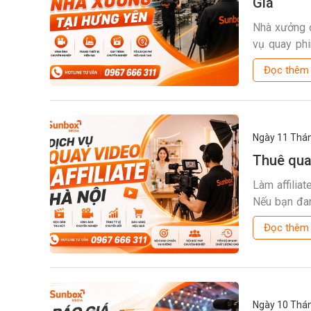
Giá
Nhà xưởng đ
vụ quay phi
giúp doanh 
Đọc thê
Hưng Yên – 
Ngày 11
Thán
Thuê quay
Làm affilia
Nếu bạn đan
và chi phí h
Đọc thê
Ngày 10
Thán