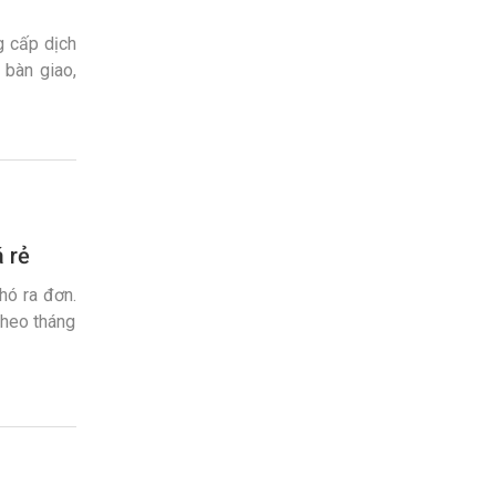
g cấp dịch
 bàn giao,
à đối tác.
á rẻ
hó ra đơn.
theo tháng
 […]