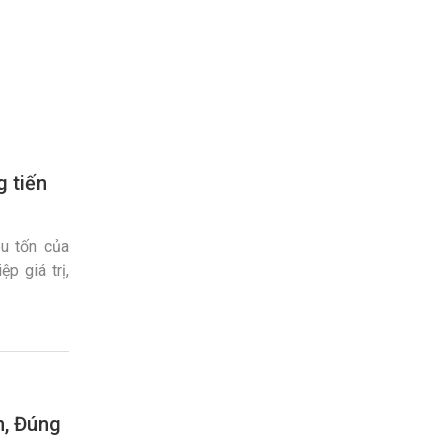
g tiến
êu tốn của
p giá trị,
im tư liệu
n, Đúng