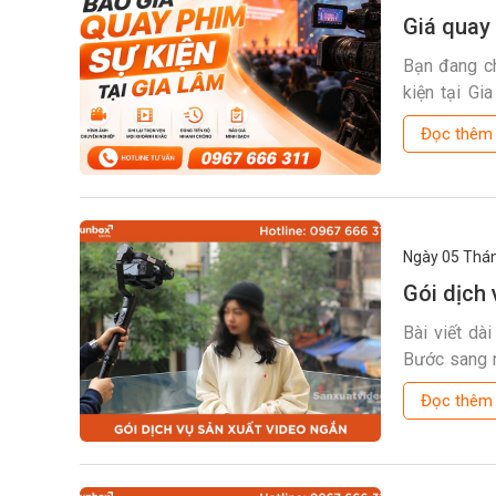
Giá quay 
Bạn đang ch
kiện tại Gi
nghiệp, cá n
Đọc thê
Ngày 05
Thán
Gói dịch 
Bài viết dà
Bước sang n
quan, chạm
Đọc thê
video ngắn 