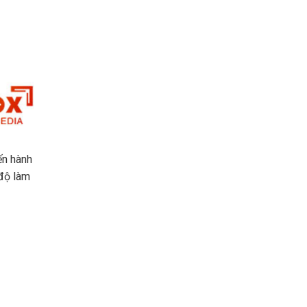
ến hành
 độ làm