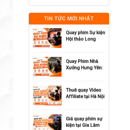
TIN TỨC MỚI NHẤT
Quay phim Sự kiện
Hội thảo Long
Biên: Chuyên
nghiệp, đúng tiến
độ
Quay Phim Nhà
Xưởng Hưng Yên:
Chuyên Nghiệp,
Đúng Hạn, Đúng
Giá
Thuê quay Video
Affiliate tại Hà Nội
trọn gói theo
tháng giá rẻ
Giá quay phim sự
kiện tại Gia Lâm