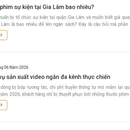
phim sự kiện tại Gia Lâm bao nhiêu?
uẩn bị tổ chức sự kiện tại quận Gia Lâm và muốn biết giá qu
a Lâm là bao nhiêu để lên ngân sách? Đây là câu hỏi mà phần
hân đều quan tâm trước khi thuê ekip quay phim. Bài viết dưới đây
m
g 06
Năm 2026
vụ sản xuất video ngắn đa kênh thực chiến
i dòng bị bóp tương tác, chi phí truyền thông tự mò mẫm lại q
ăm 2026, khách hàng chỉ bị thuyết phục bởi những thước phim
 đúng cảm xúc trong vài mươi giây. Lựa chọn một gói dịch vụ
m
chuyên […]