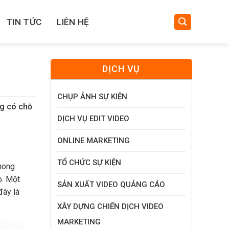
TIN TỨC
LIÊN HỆ
DỊCH VỤ
CHỤP ẢNH SỰ KIỆN
ng có chỗ
DỊCH VỤ EDIT VIDEO
ONLINE MARKETING
TỔ CHỨC SỰ KIỆN
mong
o. Một
SẢN XUẤT VIDEO QUẢNG CÁO
đây là
XÂY DỰNG CHIẾN DỊCH VIDEO
MARKETING