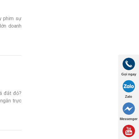
ay phim sự
 lớn doanh
 của […]
Gọi ngay
uá đắt đỏ?
Zalo
 ngắn trực
 sản xuất
Messenger