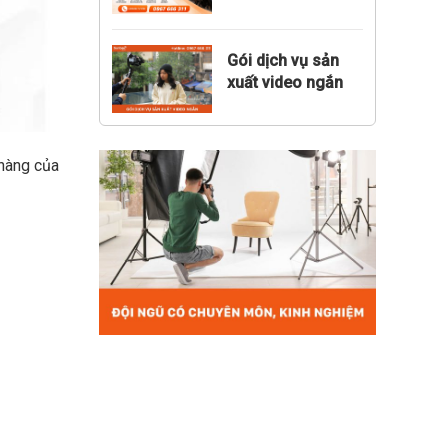
bao nhiêu?
Gói dịch vụ sản
xuất video ngắn
đa kênh thực
chiến
 hàng của