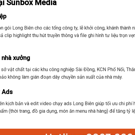
tại Sunbox Media
iệp
n gói Long Biên cho các tổng công ty, lễ khởi công, khánh thành 
lip highlight thu hút truyền thông và file ghi hình tư liệu trọn vẹ
à nhà xưởng
cơ sở vật chất tại các khu công nghiệp Sài Đồng, KCN Phố Nối, Th
 bảo không làm gián đoạn dây chuyền sản xuất của nhà máy.
y Ads
ên kịch bản và edit video chạy ads Long Biên giúp tối ưu chi phí hi
phẩm (thời trang, đồ gia dụng, món ăn menu nhà hàng) để tăng tỷ l