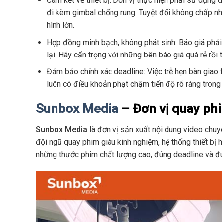
Cam kết về thiết bị: Đơn vị thực hiện phải sử dụ
đi kèm gimbal chống rung. Tuyệt đối không chấp nhậ
hình lớn.
Hợp đồng minh bạch, không phát sinh: Báo giá phải 
lại. Hãy cẩn trọng với những bên báo giá quá rẻ rồi
Đảm bảo chính xác deadline: Việc trễ hẹn bàn giao 
luôn có điều khoản phạt chậm tiến độ rõ ràng trong
Sunbox Media
– Đơn vị quay ph
Sunbox Media
là đơn vị sản xuất nội dung video chuy
đội ngũ quay phim giàu kinh nghiệm, hệ thống thiết bị
những thước phim chất lượng cao, đúng deadline và đ