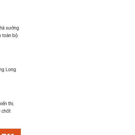
nhà xưởng
n toàn bộ
ăng Long
ển thị.
ệ chốt