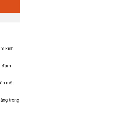
ăm kinh
g, đảm
cần một
hàng trong