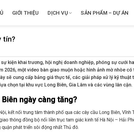
HỦ
GIỚI THIỆU
DỊCH VỤ
SẢN PHẨM – DỰ ÁN
 tín?
sự kiện khai trương, hội nghị doanh nghiệp, phóng sự cưới h
m 2026, một video bàn giao muộn hoặc hình ảnh mờ nhòe có 
ày sẽ cung cấp bảng giá thực tế, các giải pháp xử lý kỹ thuật 
 lựa chọn tại khu vực Long Biên, Gia Lâm và các vùng lân cận.
 Biên ngày càng tăng?
ội, kết nối trung tâm thành phố qua các cây cầu Long Biên, Vĩnh 
giao thông đồng bộ nối liền trục tam giác kinh tế Hà Nội – Hải P
 quận phát triển sôi động nhất Thủ đô.