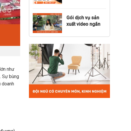
bao nhiêu?
Gói dịch vụ sản
xuất video ngắn
đa kênh thực
chiến
 lớn như
. Sự bùng
u doanh