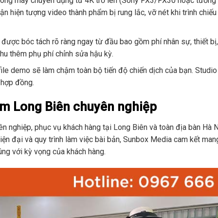
ng dòng máy chuyên dụng từ 4K trở lên (Sony FX3/FX30 hoặc tươn
n hiện tượng video thành phẩm bị rung lắc, vỡ nét khi trình chiếu
được bóc tách rõ ràng ngay từ đầu bao gồm phí nhân sự, thiết bị, 
 thu thêm phụ phí chỉnh sửa hậu kỳ.
file demo sẽ làm chậm toàn bộ tiến độ chiến dịch của bạn. Studio 
 hợp đồng.
im Long Biên chuyên nghiệp
ên nghiệp, phục vụ khách hàng tại Long Biên và toàn địa bàn Hà N
 hiện đại và quy trình làm việc bài bản, Sunbox Media cam kết ma
úng với kỳ vọng của khách hàng.