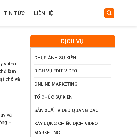
TIN TỨC
LIÊN HỆ
DỊCH VỤ
CHỤP ẢNH SỰ KIỆN
ay video
DỊCH VỤ EDIT VIDEO
thể làm
tại chỗ và
ONLINE MARKETING
TỔ CHỨC SỰ KIỆN
SẢN XUẤT VIDEO QUẢNG CÁO
Tuy và
hòng –
XÂY DỰNG CHIẾN DỊCH VIDEO
MARKETING