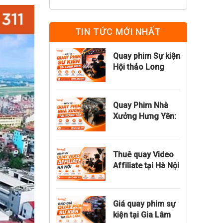
TIN TỨC MỚI NHẤT
Quay phim Sự kiện
Hội thảo Long
Biên: Chuyên
nghiệp, đúng tiến
độ
Quay Phim Nhà
Xưởng Hưng Yên:
Chuyên Nghiệp,
Đúng Hạn, Đúng
Giá
Thuê quay Video
Affiliate tại Hà Nội
trọn gói theo
tháng giá rẻ
Giá quay phim sự
kiện tại Gia Lâm