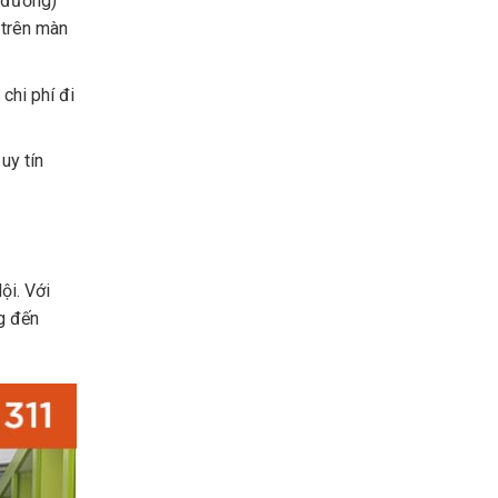
g đương)
 trên màn
chi phí đi
uy tín
ội. Với
ng đến